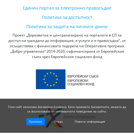
Единен портал за електронно правосъдие
Политика за достъпност
Политика за защита на личните данни
Проект „Доразвитие и централизиране на порталите в СП за
достъп на граждани до информация, е-услуги и е-правосъдие“, се
осъществява с финансовата подкрепа на Оперативна програма
„Добро управление“ 2014-2020, съфинансирана от Европейския
съюз чрез Европейския социален фонд
Този сайт използва бисквитки (cookies). Като приемете бисквитките, можете да
се възползвате от оптималното поведение на сайта.
Приемам
Отказ
Повече информация