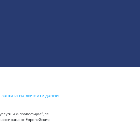
а защита на личните данни
слуги и е-правосъдие“, се
инансирана от Европейския