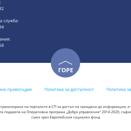
:
82
 служба:
84
ания:
58
ГОРЕ
нно правосъдие
Политика за достъпност
Политика з
трализиране на порталите в СП за достъп на граждани до информация, е-у
а подкрепа на Оперативна програма „Добро управление“ 2014-2020, съф
съюз чрез Европейския социален фонд