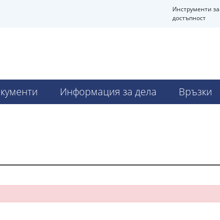
Инструменти за
достъпност
кументи
Информация за дела
Връзки