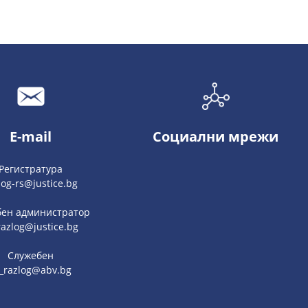
E-mail
Социални мрежи
Регистратура
log-rs@justice.bg
ен администратор
razlog@justice.bg
Служебен
s_razlog@abv.bg