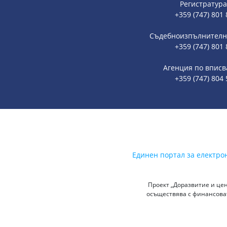
Регистратура
+359 (747) 801 
Съдебноизпълнителна
+359 (747) 801 
Агенция по вписв
+359 (747) 804 
Единен портал за електро
Проект „Доразвитие и цен
осъществява с финансоват