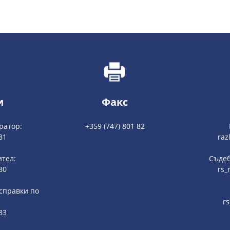
и
Факс
ратор:
+359 (747) 801 82
81
raz
ител:
Съдеб
80
rs_
 справки по
r
83