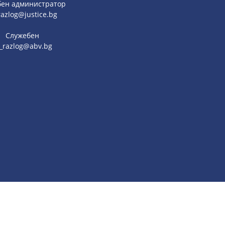
ен администратор
razlog@justice.bg
Служебен
s_razlog@abv.bg