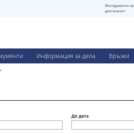
Инструменти за
достъпност
кументи
Информация за дела
Връзки
е
До дата