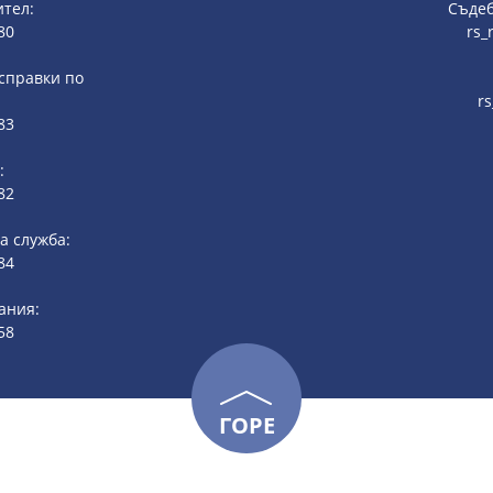
ител:
Съдеб
80
rs_
 справки по
r
83
:
82
 служба:
84
ания:
58
ГОРЕ